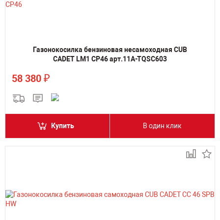
Газонокосилка бензиновая несамоходная CUB
CADET LM1 CP46 арт.11A-TQSC603
₽
58 380
Купить
В один клик