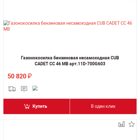
Газонокосилка бензиновая несамоходная CUB
CADET CC 46 MB арт.11D-700G603
₽
50 820
Купить
В один клик