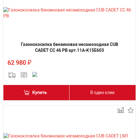
Газонокосилка бензиновая несамоходная CUB
CADET CC 46 PB арт.11A-K15E603
₽
62 980
Купить
В один клик