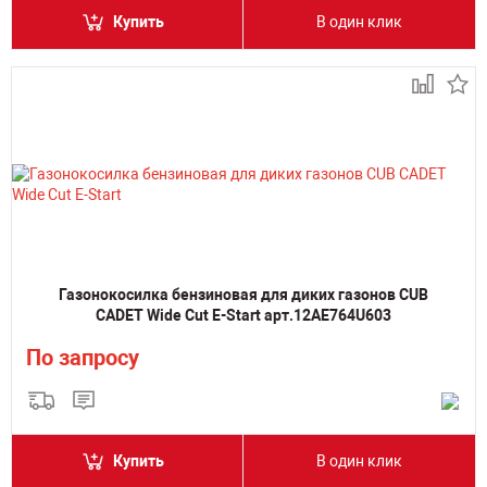
Купить
В один клик
Газонокосилка бензиновая для диких газонов CUB
CADET Wide Cut E-Start арт.12AE764U603
По запросу
Купить
В один клик