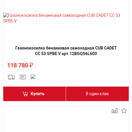
Газонокосилка бензиновая самоходная CUB CADET
CC 53 SPBE V арт.12BGQ56L603
₽
118 780
Купить
В один клик