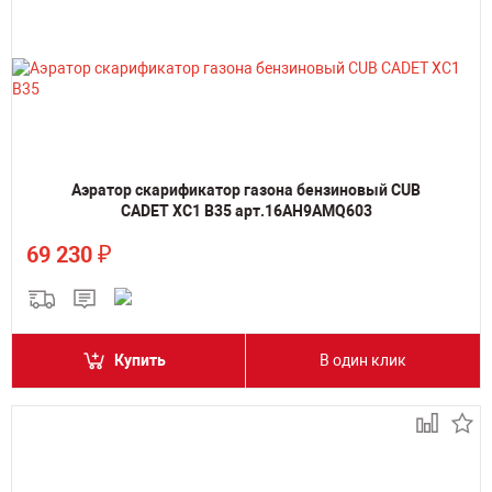
Аэратор скарификатор газона бензиновый CUB
CADET XC1 B35 арт.16AH9AMQ603
₽
69 230
Купить
В один клик