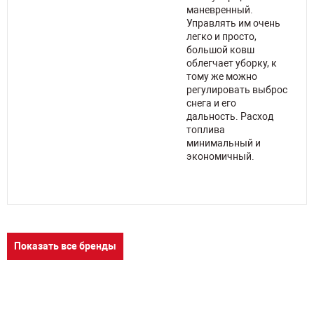
маневренный.
Управлять им очень
легко и просто,
на
большой ковш
,
облегчает уборку, к
тому же можно
но
регулировать выброс
.
снега и его
дальность. Расход
топлива
минимальный и
экономичный.
Показать все бренды