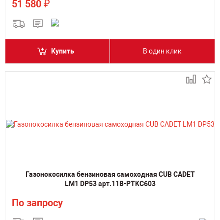
₽
51 580
Купить
В один клик
Газонокосилка бензиновая самоходная CUB CADET
LM1 DP53 арт.11B-PTKC603
По запросу