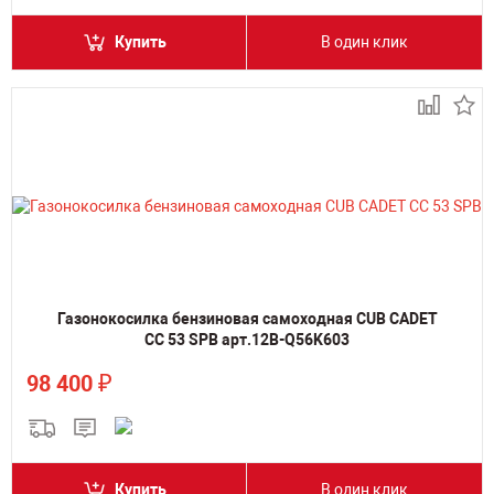
Купить
В один клик
Газонокосилка бензиновая самоходная CUB CADET
CC 53 SPB арт.12B-Q56K603
₽
98 400
Купить
В один клик