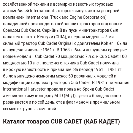
хозяйственной техники и всемирно известных грузовых
автомобилей International, которые выпускаются дочерней
компанией International Truck and Engine Corporation),
наладившей производство небольших тракторов под новым
брендом Cub Cadet. Серийный выпуск минитракторов был
налажен в штате Кентуки (США), а первая модель – 7-ми
сильный трактор Cub Cadet Original с двигателем Kohler – была
выпущена в начале 1961 г. В 1963 г. были выпущены сразу две
новые модели – Cub Cadet 70 мощностью 7 л.с. и Cub Cadet 100
мощностью 10 л.с., после чего техника Cub Cadet получила
широкую известность и признание. За период 1961 – 1981 гг.
было выпущено немногим менее 50 различных моделей и
модификаций садовых тракторов Cub Cadet. В 1981 г. компания
International Harvester продала права на бренд Cub Cadet
американскому концерну MTD (МТД), где это бренд активно
развивается и по сей день, став флагманом в премиальном
сегменте группы компаний.
Каталог товаров CUB CADET (КАБ КАДЕТ)