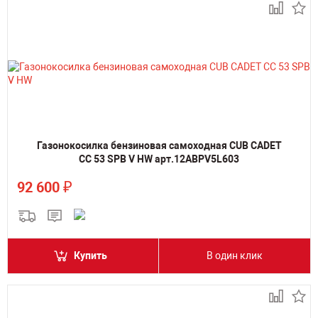
Газонокосилка бензиновая самоходная CUB CADET
CC 53 SPB V HW арт.12ABPV5L603
₽
92 600
Купить
В один клик