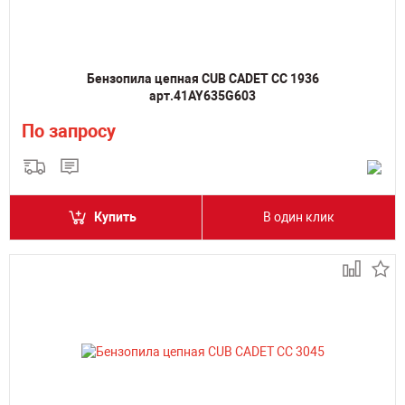
Бензопила цепная CUB CADET CC 1936
арт.41AY635G603
По запросу
Купить
В один клик