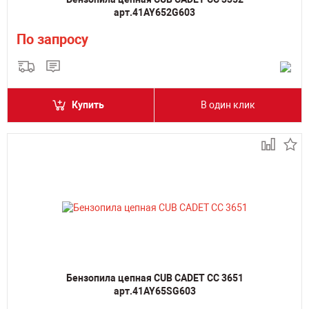
арт.41AY652G603
По запросу
Купить
В один клик
Бензопила цепная CUB CADET CC 3651
арт.41AY65SG603