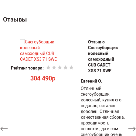
Отзывы
Отзыв о
Снегоуборщик
колесный
самоходный
CUB CADET
Рейтинг товара:
Ре
XS3 71 SWE
304 490
p
Евгений О.
га
Отличный
снегоуборщик
колесный, купил его
недавно, остался
доволен. Отличная
уже
качественная сборка,
проходимость
неплохая, да и сам
снегоуборщик очень