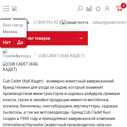
0
+7 800 555 42 85
zakaz@powertool.
Ваш город:
Ваш город:
Москва
Москва
Каталог товаров
Нет
Нет
Да
Да
Бренды
CUB CADET (КАБ КАДЕТ)
Cub Cadet (Куб Кадет) - всемирно известный американский
бренд техники для ухода за садом, который знаменит
производством мини-тракторов и садовых райдеров премиум
класса, также в линейке продукции имеются мотоблоки,
косилки, бензопилы, снегоуборщики, вертикуттеры, садовые
пылесосы, а так же мотовездеходы. Бренд Cub Cadet был
создан в 1960 году и принадлежал американской компании
International Harvester (известный производитель сельско-