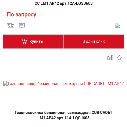
CC LM1 AR42 арт.12A-LQSJ603
По запросу
Купить
В один клик
Газонокосилка бензиновая самоходная CUB CADET
LM1 AP42 арт.11A-LQSJ603