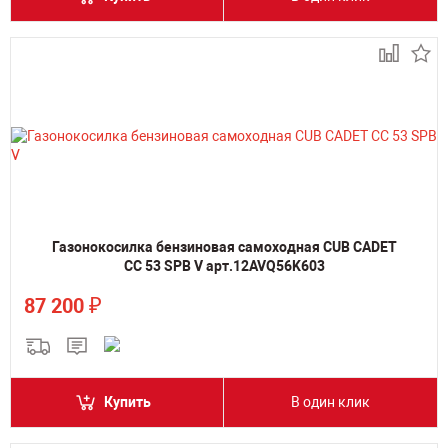
Газонокосилка бензиновая самоходная CUB CADET
CC 53 SPB V арт.12AVQ56K603
₽
87 200
Купить
В один клик