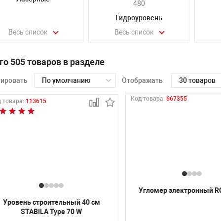
480
Гидроуровень
Весь список
Весь список
го 505 товаров в разделе
тировать
По умолчанию
Отображать
30 товаров
Код товара:
667355
 товара:
113615
Угломер электронный R
Уровень строительный 40 см
STABILA Type 70 W