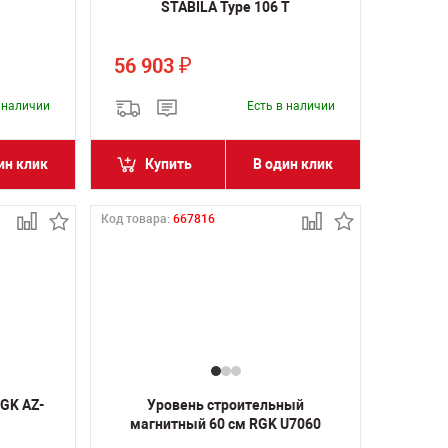
STABILA Type 106 T
56 903
₽
в наличии
Есть в наличии
ин клик
Купить
В один клик
Код товара:
667816
GK AZ-
Уровень строительный
магнитный 60 см RGK U7060