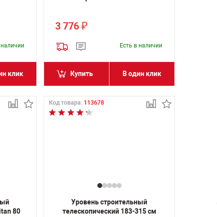
3 776
₽
в наличии
Есть в наличии
ин клик
Купить
В один клик
Код товара:
113678
ный
Уровень строительный
tan 80
телескопический 183-315 см