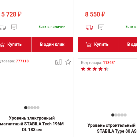
15 728
8 550
₽
₽
Есть в наличии
Есть 
Купить
В один клик
Купить
В од
 товара:
777118
Код товара:
113631
Уровень электронный
магнитный STABILA Tech 196M
Уровень строительный 
DL 183 см
STABILA Type 80 AS