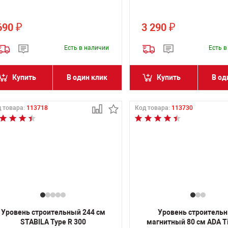
690
3 290
₽
₽
Есть в наличии
Есть 
Купить
В один клик
Купить
В од
 товара:
113718
Код товара:
113730
Уровень строительный 244 см
Уровень строитель
STABILA Type R 300
магнитный 80 см ADA Ti