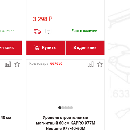
3 298
₽
в наличии
Есть в наличии
ин клик
Купить
В один клик
Код товара:
667650
 40 см
Уровень строительный
магнитный 60 см KAPRO 977M
Neptune 977-40-60М