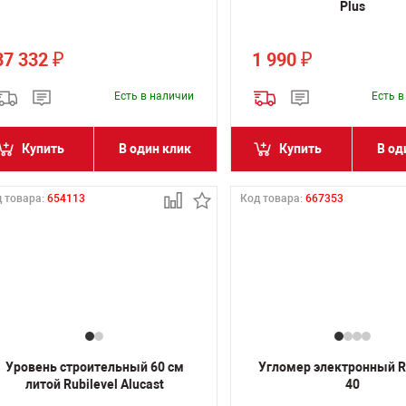
Plus
37 332
1 990
₽
₽
Есть в наличии
Есть 
Купить
В один клик
Купить
В од
 товара:
654113
Код товара:
667353
Уровень строительный 60 см
Угломер электронный R
литой Rubilevel Alucast
40