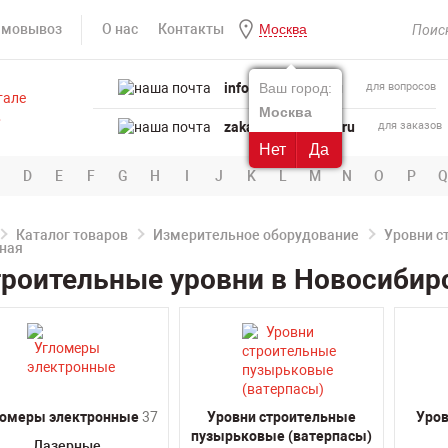
амовывоз
О нас
Контакты
Москва
info@powertool.ru
Ваш город:
для вопросов
Москва
zakaz@powertool.ru
для заказов
Нет
Да
D
E
F
G
H
I
J
K
L
M
N
O
P
Q
Каталог товаров
Измерительное оборудование
Уровни с
роительные уровни в Новосибир
ломеры электронные
37
Уровни строительные
Уро
пузырьковые (ватерпасы)
Лазерные