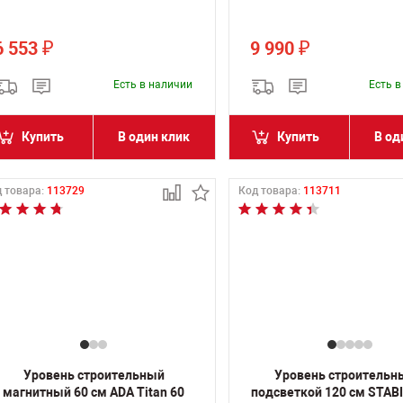
6 553
9 990
₽
₽
Есть в наличии
Есть 
Купить
В один клик
Купить
В од
 товара:
113729
Код товара:
113711
Уровень строительный
Уровень строительн
магнитный 60 см ADA Titan 60
подсветкой 120 см STABI