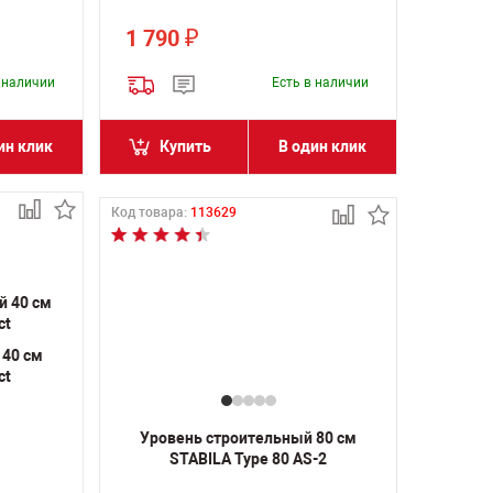
1 790
₽
в наличии
Есть в наличии
ин клик
Купить
В один клик
Код товара:
113629
 40 см
ct
Уровень строительный 80 см
STABILA Type 80 AS-2