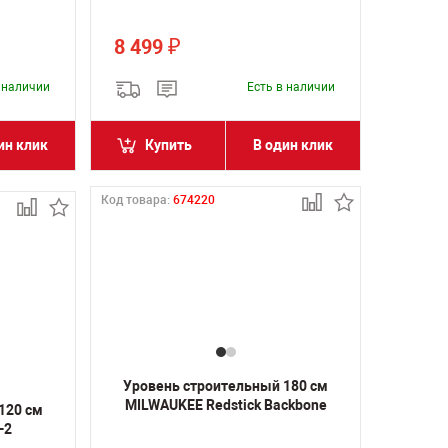
8 499
₽
в наличии
Есть в наличии
ин клик
Купить
В один клик
Код товара:
674220
Уровень строительный 180 см
MILWAUKEE Redstick Backbone
120 см
-2