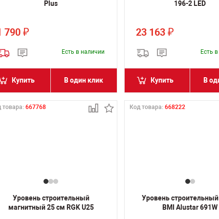
Plus
196-2 LED
1 790
23 163
₽
₽
Есть в наличии
Есть 
Купить
В один клик
Купить
В од
 товара:
667768
Код товара:
668222
Уровень строительный
Уровень строительный
магнитный 25 см RGK U25
BMI Alustar 691W