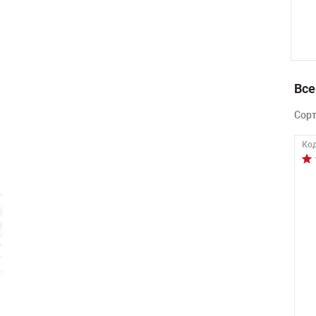
Все
Сор
Код