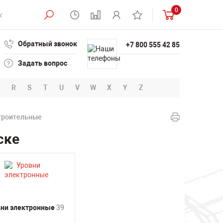
0
Обратный звонок
+7 800 555 42 85
Задать вопрос
R
S
T
U
V
W
X
Y
Z
троительные
ске
вни электронные
39