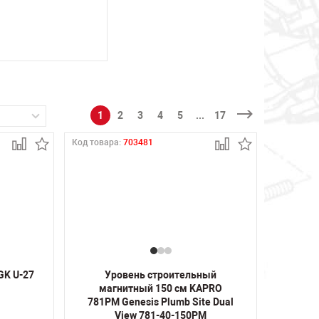
1
2
3
4
5
...
17
Код товара:
703481
GK U-27
Уровень строительный
магнитный 150 см KAPRO
781PM Genesis Plumb Site Dual
View 781-40-150РМ