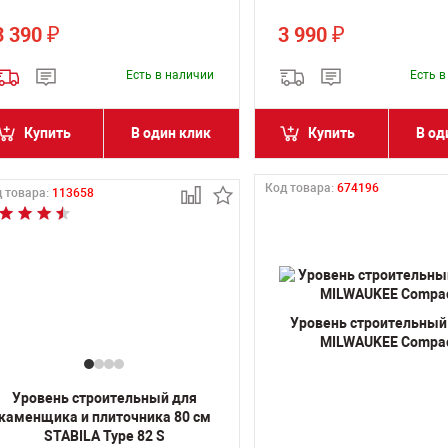
3 390
3 990
₽
₽
Есть в наличии
Есть 
Купить
В один клик
Купить
В од
Код товара:
674196
 товара:
113658
Уровень строительный
MILWAUKEE Compa
Уровень строительный для
каменщика и плиточника 80 см
STABILA Type 82 S