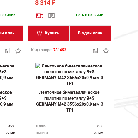
8 314
₽
в наличии
Есть в наличии
ин клик
Купить
В один клик
Код товара:
731453
ческое
Ленточное биметаллическое
 B+S
полотно по металлу B+S
0,9 мм
GERMANY M42 3556х20х0,9 мм 3
TPI
3680
Длина
3556
27 мм
Ширина
20 мм