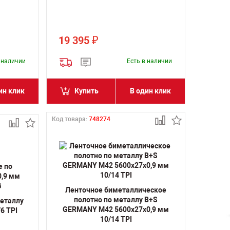
19 395
₽
в наличии
Есть в наличии
ин клик
Купить
В один клик
Код товара:
748274
Ленточное биметаллическое
полотно по металлу B+S
металлу
GERMANY M42 5600х27х0,9 мм
6 TPI
10/14 TPI