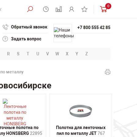
0
Обратный звонок
+7 800 555 42 85
Задать вопрос
R
S
T
U
V
W
X
Y
Z
 по металлу
Новосибирске
точные полотна по
Полотна для ленточных
ллу HONSBERG
22895
пил по металлу JET
767