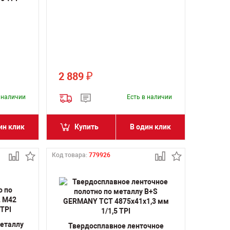
2 889
₽
в наличии
Есть в наличии
ин клик
Купить
В один клик
Код товара:
779926
металлу
Твердосплавное ленточное