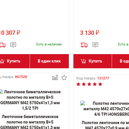
10 307
3 130
₽
₽
Есть в наличии
Есть 
Купить
В один клик
Купить
В од
 товара:
867528
Код товара:
131277
Ленточное биметаллическое
полотно по металлу B+S
Полотно ленточное по 
GERMANY M42 5750х41х1,3 мм
M42 4570х27х0,9 мм 4/