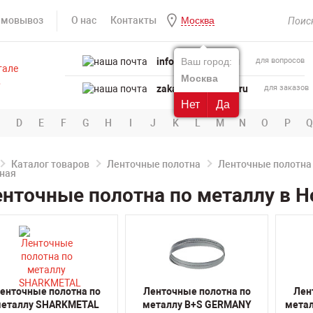
амовывоз
О нас
Контакты
Москва
info@powertool.ru
Ваш город:
для вопросов
Москва
zakaz@powertool.ru
для заказов
Нет
Да
D
E
F
G
H
I
J
K
L
M
N
O
P
Q
Каталог товаров
Ленточные полотна
Ленточные полотна
нточные полотна по металлу в 
енточные полотна по
Ленточные полотна по
Лен
еталлу SHARKMETAL
металлу B+S GERMANY
мета