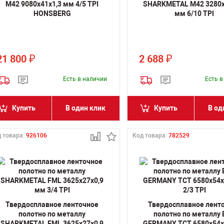
M42 9080х41х1,3 мм 4/5 TPI
SHARKMETAL M42 3280х
HONSBERG
мм 6/10 TPI
21 800
2 688
₽
₽
Есть в наличии
Есть 
Купить
В один клик
Купить
В од
 товара:
926106
Код товара:
782529
Твердосплавное ленточное
Твердосплавное лент
полотно по металлу
полотно по металлу
SHARKMETAL FML 3625х27х0,9
GERMANY TCT 6580х54х