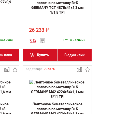
27х0,9
полотно по металлу B+S
GERMANY TCT 4875х41х1,3 мм
1/1,5 TPI
26 233
₽
в наличии
Есть в наличии
ин клик
Купить
В один клик
Код товара:
736876
очное
Ленточное биметаллическое
 B+S
полотно по металлу B+S
1,6 мм
GERMANY M42 4224х34х1,1 мм