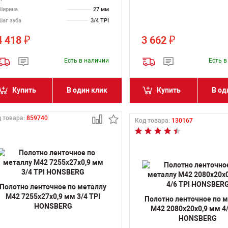
Ширина
27 мм
Шаг зуба
3/4 TPI
4 418
3 662
₽
₽
Есть в наличии
Есть 
Купить
В один клик
Купить
В од
 товара:
859740
Код товара:
130167
Полотно ленточное по металлу
M42 7255х27х0,9 мм 3/4 TPI
Полотно ленточное по 
HONSBERG
M42 2080х20х0,9 мм 4/
HONSBERG