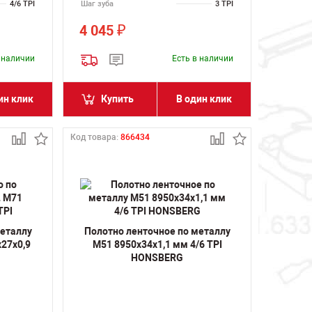
4/6 TPI
Шаг зуба
3 TPI
4 045
₽
в наличии
Есть в наличии
ин клик
Купить
В один клик
Код товара:
866434
металлу
Полотно ленточное по металлу
27х0,9
M51 8950х34х1,1 мм 4/6 TPI
HONSBERG