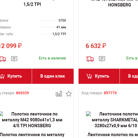
1,5/2 TPI
HONSBERG
Длина
5750
Ширина
41 мм
Шаг зуба
1,5/2 TPI
12 099
6 632
₽
₽
Есть в наличии
Есть 
Купить
В один клик
Купить
В од
 товара:
869339
Код товара:
897779
Полотно ленточное по металлу
Ленточное полотно по 