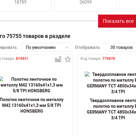
18789
26099
Показать все
го 75755 товаров в разделе
тировать
По умолчанию
Отображать
30 товаров
 товара:
874451
Код товара:
779878
Полотно ленточное по металлу
Твердосплавное лент
M42 13160х41х1,3 мм 5/8 TPI
полотно по металлу
HONSBERG
GERMANY TCT 4850х34х
3/4 TPI