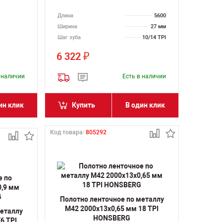
Длина
5600
Ширина
27 мм
Шаг зуба
10/14 TPI
6 322
₽
в наличии
Есть в наличии
ин клик
Купить
В один клик
Код товара:
805292
Полотно ленточное по металлу
M42 2000х13х0,65 мм 18 TPI
металлу
HONSBERG
6 TPI