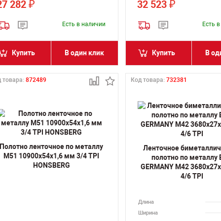
27 282
32 523
₽
₽
Есть в наличии
Есть 
Купить
В один клик
Купить
В од
 товара:
872489
Код товара:
732381
Полотно ленточное по металлу
Ленточное биметалли
M51 10900х54х1,6 мм 3/4 TPI
полотно по металлу
HONSBERG
GERMANY M42 3680х27х
4/6 TPI
Длина
Ширина