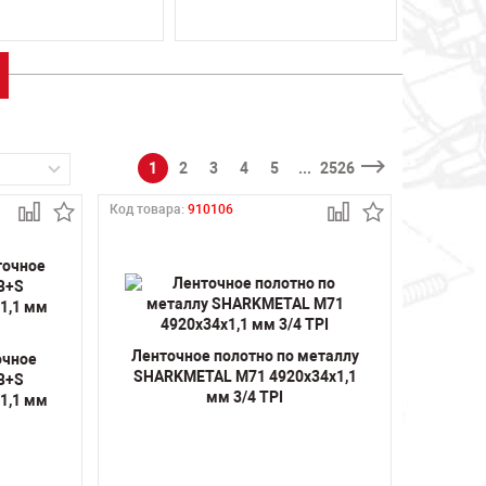
1
2
3
4
5
...
2526
Код товара:
910106
Ленточное полотно по металлу
очное
SHARKMETAL M71 4920х34х1,1
 B+S
мм 3/4 TPI
1,1 мм