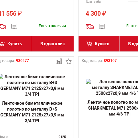
Шаг зуба
41 556
4 300
₽
₽
Есть в наличии
Есть 
Купить
В один клик
Купить
В од
 товара:
930277
Код товара:
893107
Ленточное полотно по 
Ленточное биметаллическое
SHARKMETAL M71 2500х
полотно по металлу B+S
мм 4/6 TPI
GERMANY M71 2125х27х0,9 мм
3/4 TPI
Длина
2125