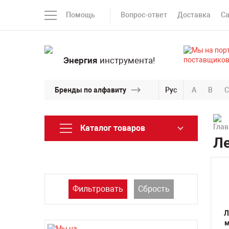
Помощь
Вопрос-ответ
Доставка
С
Энергия
инструмента!
Бренды по алфавиту
Рус
A
B
C
Каталог товаров
Ле
Фильтровать
Сбрость
Л
м