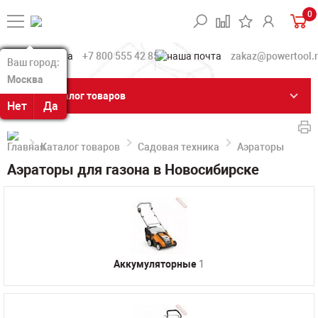
0
+7 800 555 42 85
zakaz@powertool.
Ваш город:
Ваш город:
Москва
Москва
Каталог товаров
Нет
Нет
Да
Да
Каталог товаров
Садовая техника
Аэраторы газона
Аэраторы для газона в Новосибирске
Аккумуляторные
1