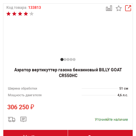
Код товара:
133813
Аэратор вертикуттер газона бензиновый BILLY GOAT
CR550HC
Ширина обработки
51 см
Мощность двигателя
4,6 л.с.
₽
306 250