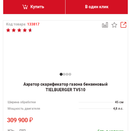
Купить
В один клик
Код товара:
133817
Аэратор скарификатор газона бензиновый
TIELBUERGER TV510
Ширина обработки
45 см
Мощность двигателя
4,8 л.с.
₽
309 900