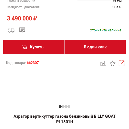
Глубина обработки
76 мм
Мощность двигателя
11 л.с.
₽
3 490 000
Купить
В один клик
Код товара:
662307
Аэратор вертикуттер газона бензиновый BILLY GOAT
PL1801H