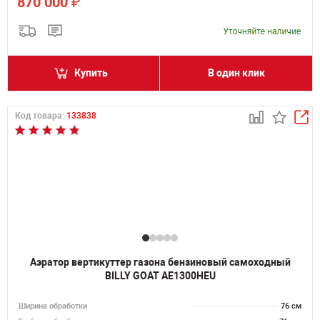
₽
870 000
Купить
В один клик
Код товара:
133838
Аэратор вертикуттер газона бензиновый самоходный
BILLY GOAT AE1300HEU
Ширина обработки
76 см