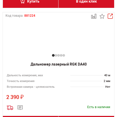
Купить
В один клик
Код товара:
881224
Дальномер лазерный RGK DA40
Дальность измерения, мах
40 м
Точность измерения
2 мм
Встроенная камера - целеискатель
Нет
₽
2 390
Есть в наличии