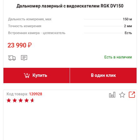
Дальномер лазерный с видоискателем RGK DV150
Дальность измерения, мах
150 м
Точность измерения
2 мм
Встроенная камера - целеискатель
Есть
₽
23 990
Есть в наличии
Купить
В один клик
Код товара:
120928