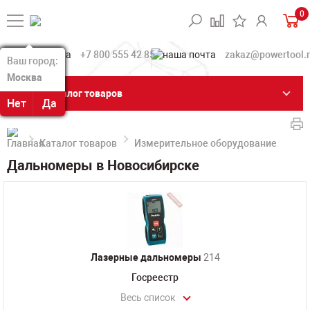
0
+7 800 555 42 85
zakaz@powertool.
Ваш город:
Ваш город:
Москва
Москва
Каталог товаров
Нет
Нет
Да
Да
Каталог товаров
Измерительное оборудование
Да
Дальномеры в Новосибирске
Лазерные дальномеры
214
Госреестр
Весь список