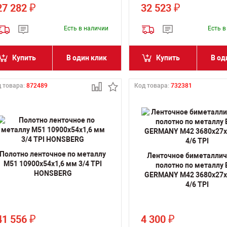
27 282
32 523
₽
₽
Есть в наличии
Есть 
Купить
В один клик
Купить
В од
 товара:
872489
Код товара:
732381
Полотно ленточное по металлу
Ленточное биметалли
M51 10900х54х1,6 мм 3/4 TPI
полотно по металлу
HONSBERG
GERMANY M42 3680х27х
4/6 TPI
41 556
4 300
₽
₽