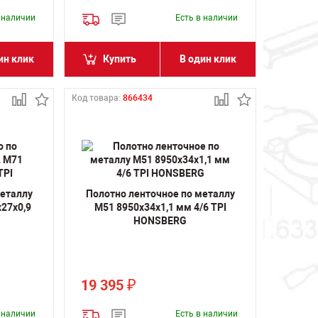
в наличии
Есть в наличии
ин клик
Купить
В один клик
Код товара:
866434
металлу
Полотно ленточное по металлу
27х0,9
M51 8950х34х1,1 мм 4/6 TPI
HONSBERG
19 395
₽
в наличии
Есть в наличии