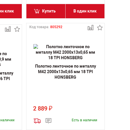
ин клик
Купить
В один клик
Код товара:
805292
Полотно ленточное по металлу
M42 2000х13х0,65 мм 18 TPI
металлу
HONSBERG
6 TPI
2 889
₽
в наличии
Есть в наличии