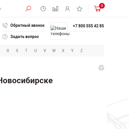
0
Обратный звонок
+7 800 555 42 85
Задать вопрос
R
S
T
U
V
W
X
Y
Z
 Новосибирске