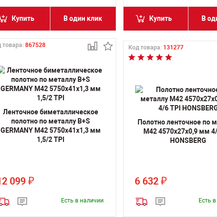
Купить
В один клик
Купить
В од
 товара:
867528
Код товара:
131277
Ленточное биметаллическое
полотно по металлу B+S
Полотно ленточное по 
GERMANY M42 5750х41х1,3 мм
M42 4570х27х0,9 мм 4/
1,5/2 TPI
HONSBERG
12 099
6 632
₽
₽
Есть в наличии
Есть 