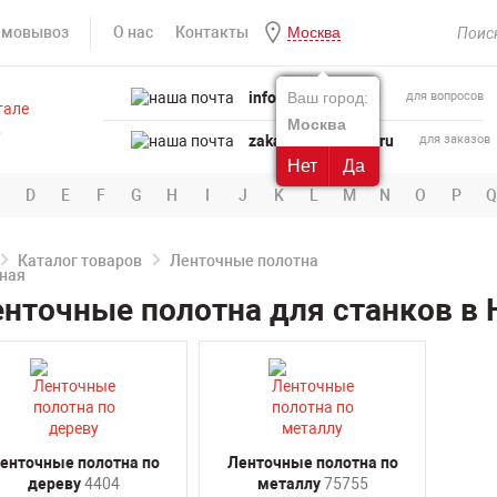
амовывоз
О нас
Контакты
Москва
info@powertool.ru
Ваш город:
для вопросов
Москва
zakaz@powertool.ru
для заказов
Нет
Да
D
E
F
G
H
I
J
K
L
M
N
O
P
Q
Каталог товаров
Ленточные полотна
нточные полотна для станков в
енточные полотна по
Ленточные полотна по
дереву
4404
металлу
75755