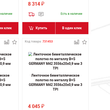
8 314
₽
в наличии
Есть в наличии
ин клик
Купить
В один клик
Код товара:
731453
ческое
Ленточное биметаллическое
 B+S
полотно по металлу B+S
0,9 мм
GERMANY M42 3556х20х0,9 мм 3
TPI
4 045
₽