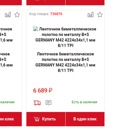
Код товара:
736876
очное
Ленточное биметаллическое
 B+S
полотно по металлу B+S
1,6 мм
GERMANY M42 4224х34х1,1 мм
8/11 TPI
6 689
₽
в наличии
Есть в наличии
ин клик
Купить
В один клик