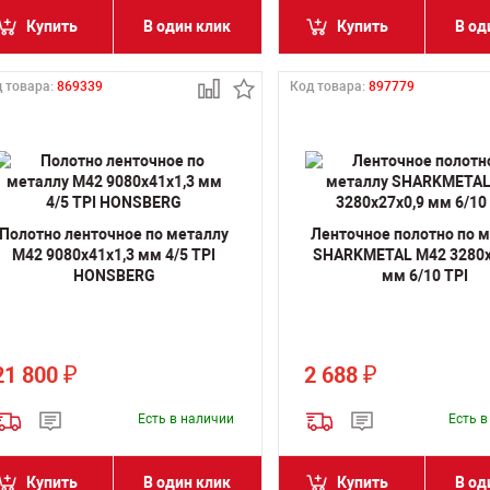
Купить
В один клик
Купить
В од
 товара:
869339
Код товара:
897779
Полотно ленточное по металлу
Ленточное полотно по 
M42 9080х41х1,3 мм 4/5 TPI
SHARKMETAL M42 3280х
HONSBERG
мм 6/10 TPI
21 800
2 688
₽
₽
Есть в наличии
Есть 
Купить
В один клик
Купить
В од