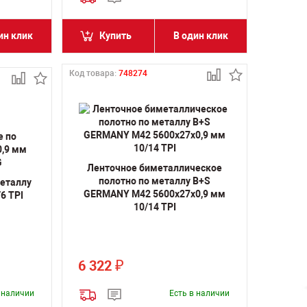
ин клик
Купить
В один клик
Код товара:
748274
Ленточное биметаллическое
полотно по металлу B+S
металлу
GERMANY M42 5600х27х0,9 мм
6 TPI
10/14 TPI
6 322
₽
в наличии
Есть в наличии