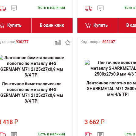
Есть в наличии
Есть 
Купить
В один клик
Купить
В од
 товара:
930277
Код товара:
893107
Ленточное полотно по 
Ленточное биметаллическое
SHARKMETAL M71 2500х
полотно по металлу B+S
мм 4/6 TPI
GERMANY M71 2125х27х0,9 мм
3/4 TPI
4 418
3 662
₽
₽
Есть в наличии
Есть 