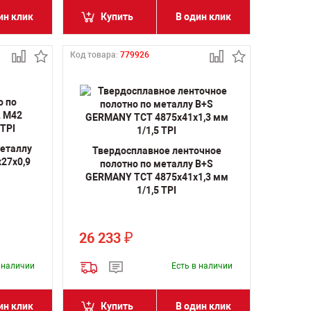
ин клик
Купить
В один клик
Код товара:
779926
металлу
Твердосплавное ленточное
27х0,9
полотно по металлу B+S
GERMANY TCT 4875х41х1,3 мм
1/1,5 TPI
26 233
₽
в наличии
Есть в наличии
ин клик
Купить
В один клик