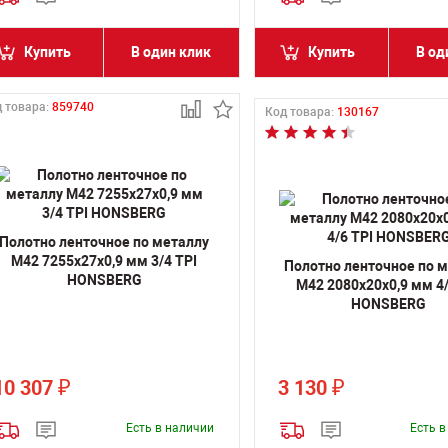
Купить
В один клик
Купить
В од
 товара:
859740
Код товара:
130167
Полотно ленточное по металлу
M42 7255х27х0,9 мм 3/4 TPI
Полотно ленточное по 
HONSBERG
M42 2080х20х0,9 мм 4/
HONSBERG
10 307
3 130
₽
₽
Есть в наличии
Есть 