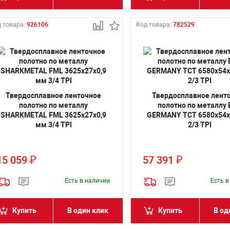
 товара:
926106
Код товара:
782529
Твердосплавное ленточное
Твердосплавное лент
полотно по металлу
полотно по металлу
SHARKMETAL FML 3625х27х0,9
GERMANY TCT 6580х54х
мм 3/4 TPI
2/3 TPI
15 059
57 391
₽
₽
Есть в наличии
Есть 
Купить
В один клик
Купить
В од