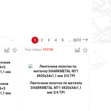
1
2
3
4
5
...
2672
Код товара:
910106
Ленточное полотно по металлу
очное
SHARKMETAL M71 4920х34х1,1
 B+S
мм 3/4 TPI
1,1 мм