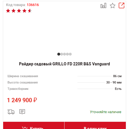
Код товара:
136616
Райдер садовый GRILLO FD 220R B&S Vanguard
Ширина скашивания
86 см
Высота скашивания
30 - 90 мм
Травосборник
Есть
₽
1 249 900
Купить
В один клик