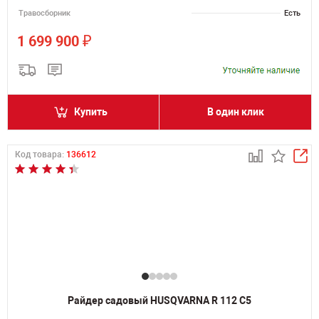
Травосборник
Есть
₽
1 699 900
Купить
В один клик
Код товара:
136612
Райдер садовый HUSQVARNA R 112 C5