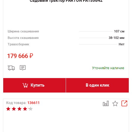
Садовый трактор PARTON PA155G42
Ширина скашивания
107 см
Высота скашивания
38-102 мм
Травосборник
Нет
₽
179 666
Купить
В один клик
Код товара:
136611