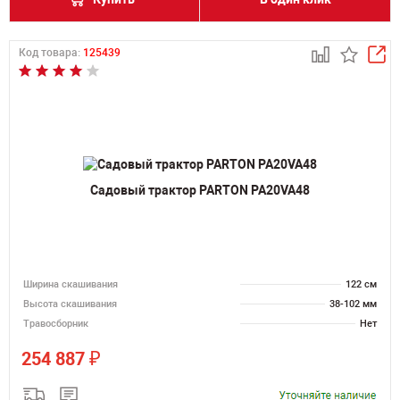
Код товара:
125439
Садовый трактор PARTON PA20VA48
Ширина скашивания
122 см
Высота скашивания
38-102 мм
Травосборник
Нет
₽
254 887