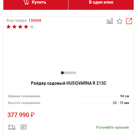
Купить
В один клик
Код товара:
136608
Райдер садовый HUSQVARNA R 213С
Ширина скашивания
94 см
Высота скашивания
25 - 75 мм
₽
377 990