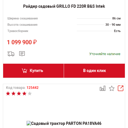
Райдер садовый GRILLO FD 220R B&S Intek
Ширина скашивания
86 см
Высота скашивания
30 - 90 мм
Травосборник
Есть
₽
1 099 900
Купить
В один клик
Код товара:
125442