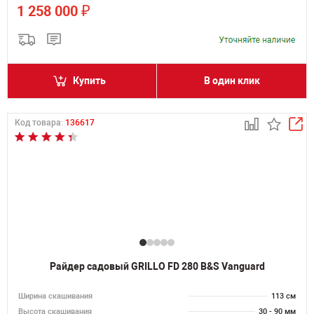
₽
1 258 000
Купить
В один клик
Код товара:
136617
Райдер садовый GRILLO FD 280 B&S Vanguard
Ширина скашивания
113 см
Высота скашивания
30 - 90 мм