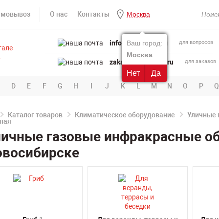
амовывоз
О нас
Контакты
Москва
info@powertool.ru
Ваш город:
для вопросов
Москва
zakaz@powertool.ru
для заказов
Нет
Да
D
E
F
G
H
I
J
K
L
M
N
O
P
Q
Каталог товаров
Климатическое оборудование
Уличные 
ичные газовые инфракрасные об
овосибирске