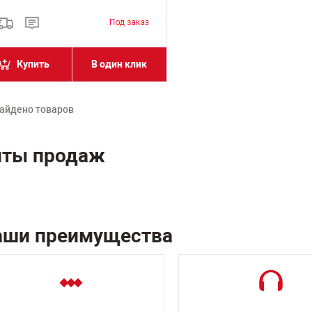
Купить
В один клик
айдено товаров
иты продаж
аши преимущества