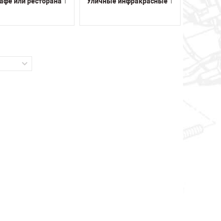
афе или ресторана
1
Уличные инфракрасные
1