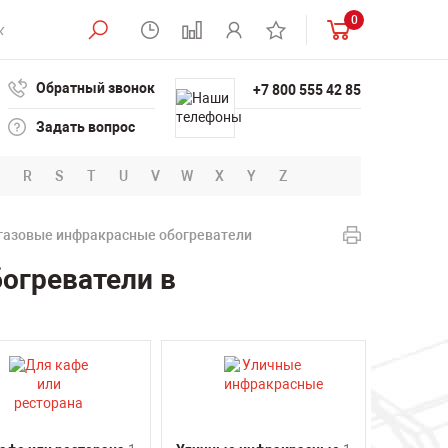
0
Обратный звонок
+7 800 555 42 85
Задать вопрос
R
S
T
U
V
W
X
Y
Z
газовые инфракрасные обогреватели
огреватели в