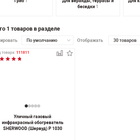
Гриб
1
Для веранды, террасы и
Для к
беседки
1
го 1 товаров в разделе
тировать
По умолчанию
Отображать
30 товаров
 товара:
111811
Уличный газовый
инфракрасный обогреватель
SHERWOOD (Шервуд) P 1030