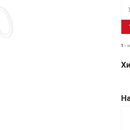
1
– н
Х
Н