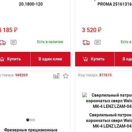
20.1800-120
PROMA 25161316
4 185
3 520
₽
₽
Есть в наличии
Есть 
Купить
В один клик
Купить
В од
 товара:
949269
Код товара:
877615
Сверлильный патрон
корончатых сверл Wel
МК-4 LENZ LZAM-04
Фрезерные прецизионные