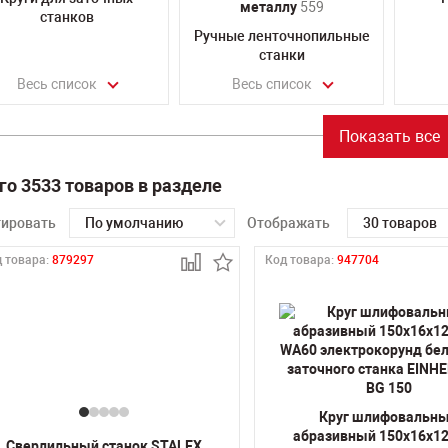
металлу
559
станков
Ручные ленточнопильные
станки
Весь список
Весь список
Показать все
го 3533 товаров в разделе
тировать
По умолчанию
Отображать
30 товаров
 товара:
879297
Код товара:
947704
Круг шлифовальн
абразивный 150х16х12
Сверлильный станок STALEX