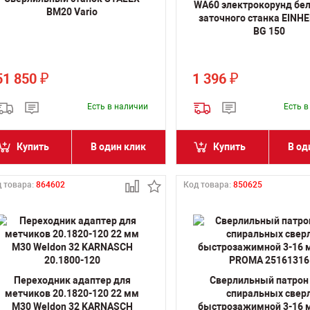
WA60 электрокорунд бе
BM20 Vario
заточного станка EINHE
BG 150
51 850
1 396
₽
₽
Есть в наличии
Есть 
Купить
В один клик
Купить
В од
 товара:
864602
Код товара:
850625
Переходник адаптер для
Сверлильный патрон
метчиков 20.1820-120 22 мм
спиральных свер
M30 Weldon 32 KARNASCH
быстрозажимной 3-16 