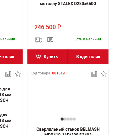
металлу STALEX D280x650G
246 500
₽
в наличии
Есть в наличии
ин клик
Купить
В один клик
Код товара:
881619
 для
 18 мм
ASCH
Сверлильный станок BELMASH