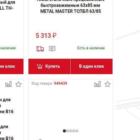
лый для
быстрозажимные 63х85 мм
LL TH-
METAL MASTER ТCПБЛ 63/85
5 313
₽
в наличии
Есть в наличии
ин клик
Купить
В один клик
Код товара:
949439
 для
л
мм B16