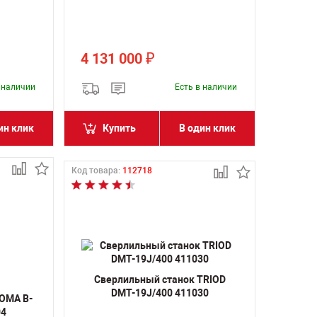
4 131 000
₽
в наличии
Есть в наличии
ин клик
Купить
В один клик
Код товара:
112718
Сверлильный станок TRIOD
DMT-19J/400 411030
OMA B-
04