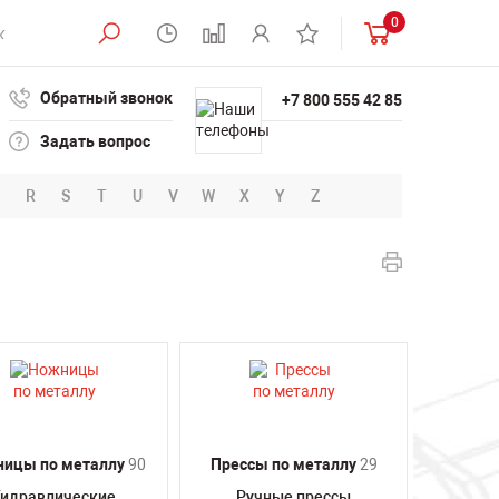
0
Обратный звонок
+7 800 555 42 85
Задать вопрос
R
S
T
U
V
W
X
Y
Z
ицы по металлу
90
Прессы по металлу
29
Гидравлические
Ручные прессы