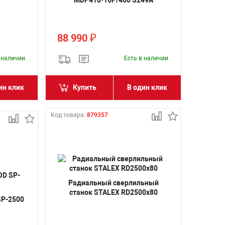
MDP410-16P/400 S249A
88 990
₽
в наличии
Есть в наличии
ин клик
Купить
В один клик
Код товара:
879357
Радиальный сверлильный
станок STALEX RD2500x80
SP-2500