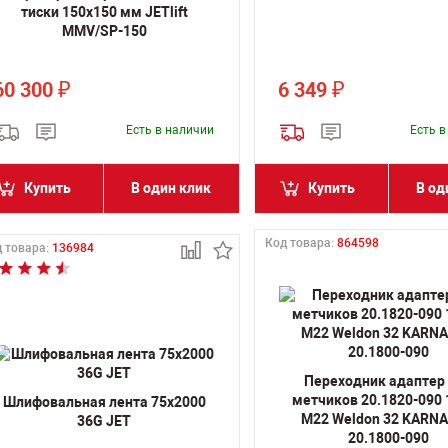
тиски 150х150 мм JETlift
MMV/SP-150
60 300
6 349
₽
₽
Есть в наличии
Есть 
Купить
В один клик
Купить
В од
Код товара:
864598
 товара:
136984
Переходник адаптер
метчиков 20.1820-090
Шлифовальная лента 75х2000
M22 Weldon 32 KARN
36G JET
20.1800-090