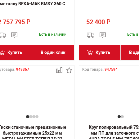
металлу BEKA-MAK BMSY 360 C
2 757 795
52 400
₽
₽
Есть в наличии
Есть 
Купить
В один клик
Купить
В од
 товара:
949367
Код товара:
947594
Тиски станочные прецизионные
Круг полировальный 75
быстрозажимные 25х22 мм
мм ПП для заточного 