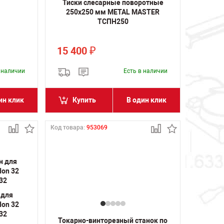
Тиски слесарные поворотные
250х250 мм METAL MASTER
ТСПН250
15 400
₽
в наличии
Есть в наличии
ин клик
Купить
В один клик
Код товара:
953069
 для
don 32
32
Токарно-винторезный станок по