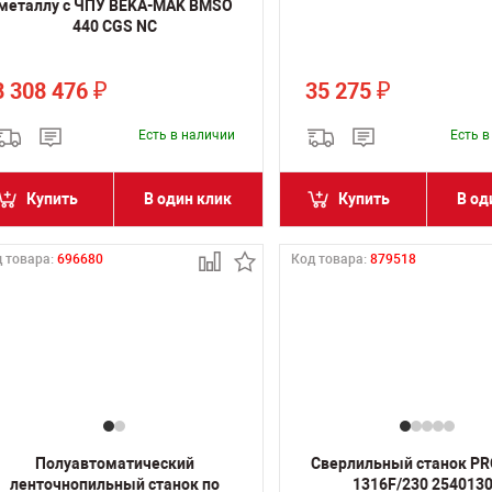
металлу с ЧПУ BEKA-MAK BMSO
440 CGS NC
8 308 476
35 275
₽
₽
Есть в наличии
Есть 
Купить
В один клик
Купить
В од
 товара:
696680
Код товара:
879518
Полуавтоматический
Сверлильный станок PR
ленточнопильный станок по
1316F/230 254013