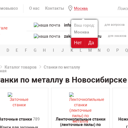
амовывоз
О нас
Контакты
Москва
info@powertool.ru
Ваш город:
для вопросов
Москва
zakaz@powertool.ru
для заказов
Нет
Да
D
E
F
G
H
I
J
K
L
M
N
O
P
Q
Каталог товаров
Станки по металлу
анки по металлу в Новосибирске
Заточные станки
789
Ленточнопильные станки
Ножн
(ленточные пилы) по
Круги для заточных