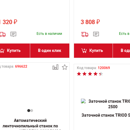
1 320
3 808
₽
₽
Есть в наличии
Есть 
Купить
В один клик
Купить
В од
 товара:
696622
Код товара:
120069
Заточной станок TRIOD 
Автоматический
ленточнопильный станок по