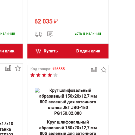
62 035
₽
в наличии
Есть в наличии
ин клик
Купить
В один клик
Код товара:
126555
Круг шлифовальный
х17х10
абразивный 150х20х12,7 мм
станка
80G зеленый для заточного