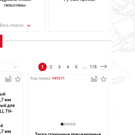
гильотины
Весь список
1
2
3
4
5
...
118
Код товара:
949371
ый
,7 мм
Тиски станочные прецизионные