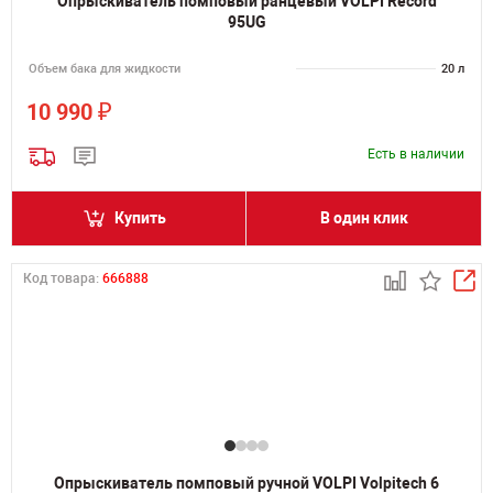
Опрыскиватель помповый ранцевый VOLPI Record
95UG
Объем бака для жидкости
20 л
₽
10 990
Есть в наличии
Купить
В один клик
Код товара:
666888
Опрыскиватель помповый ручной VOLPI Volpitech 6