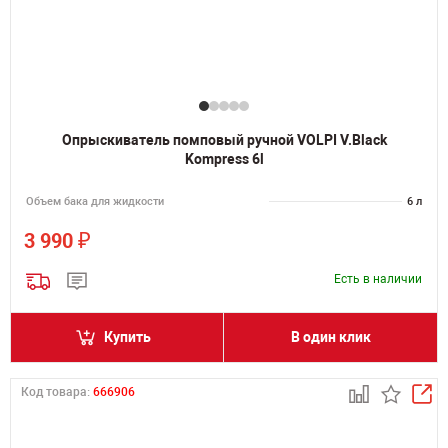
Опрыскиватель помповый ручной VOLPI V.Black
Kompress 6l
Объем бака для жидкости
6 л
₽
3 990
Есть в наличии
Купить
В один клик
Код товара:
666906