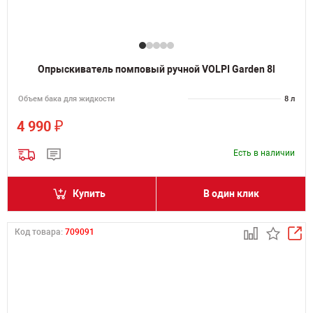
Опрыскиватель помповый ручной VOLPI Garden 8l
Объем бака для жидкости
8 л
₽
4 990
Есть в наличии
Купить
В один клик
Код товара:
709091