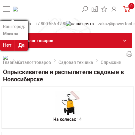
0
+7 800 555 42 85
zakaz@powertool.
Ваш город:
Ваш город:
Москва
Москва
Каталог товаров
Нет
Нет
Да
Да
Каталог товаров
Садовая техника
Опрыскиватели 
Опрыскиватели и распылители садовые в
Новосибирске
На колесах
14