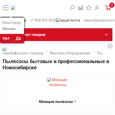
0
+7 800 555 42 85
zakaz@powertool.
Ваш город:
Ваш город:
Москва
Москва
Каталог товаров
Нет
Нет
Да
Да
Каталог товаров
Моечное оборудование
Пылесосы
Пылесосы бытовые и профессиональные в
Новосибирске
Моющие пылесосы
3