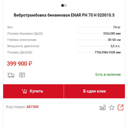
Вибротрамбовка бензиновая ENAR PH 70 H 020010.5
Вес
74 кг
Размер башмака (ДхШ)
332x280 мм
Глубина уплотнения
30-50 см
Мощность двигателя
3,5 л.с.
Размер (ДхШхВ)
770х398х1038 мм
₽
399 900
Есть в наличии
Купить
В один клик
Код товара:
687300