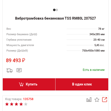
Вибротрамбовка бензиновая TSS RM80L 207527
Вес
78 кг
Размер башмака (ДхШ)
345х285 мм
Глубина уплотнения
25-40 см
Мощность двигателя
5,45 л.с.
Размер (ДхШхВ)
750х450х1080 мм
₽
89 493
Есть в наличии
Купить
В один клик
Код товара:
135758