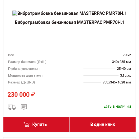
Вибротрамбовка бензиновая MASTERPAC PMR70H.1
Вес
70 кг
Размер башмака (ДхШ)
340х285 мм
Глубина уплотнения
25-40 см
Мощность двигателя
3,1 л.с.
Размер (ДхШхВ)
703х345х1028 мм
₽
230 000
Есть в наличии
Купить
В один клик