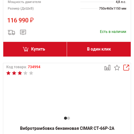
Мощность двигателя
4,8 л.с.
Размер (ДхШхВ)
750х460х1150 мм
₽
116 990
Есть в наличии
Купить
В один клик
Код товара:
734994
Вибротрамбовка бензиновая CIMAR CT-66P-2A