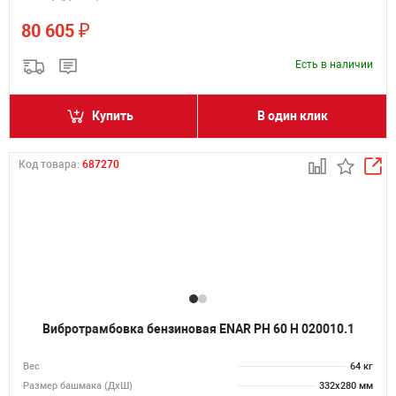
₽
80 605
Есть в наличии
Купить
В один клик
Код товара:
687270
Вибротрамбовка бензиновая ENAR PH 60 H 020010.1
Вес
64 кг
Размер башмака (ДхШ)
332x280 мм