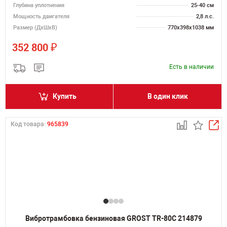
Глубина уплотнения
25-40 см
Мощность двигателя
2,8 л.с.
Размер (ДхШхВ)
770х398х1038 мм
₽
352 800
Есть в наличии
Купить
В один клик
Код товара:
965839
Вибротрамбовка бензиновая GROST TR-80C 214879