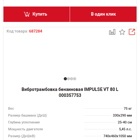
Купить
В один клик
Код товара:
687284
Вибротрамбовка бензиновая IMPULSE VT 80 L
000357753
Вес
75 кг
Размер башмака (ДхШ)
330х290 мм
Глубина уплотнения
25-40 см
Мощность двигателя
5,45 л.с.
Размер (ДхШхВ)
740х460х1050 мм