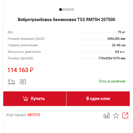
Вибротрамбовка бензиновая TSS RM75H 207500
Вес
79 кг
Размер башмака (ДхШ)
340х285 мм
Глубина уплотнения
25-40 см
Мощность двигателя
4,8 л.с.
Размер (ДхШхВ)
770х420х1070 мм
₽
114 163
Есть в наличии
Купить
В один клик
Код товара:
687312