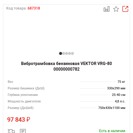
Код товара:
687318
Вибротрамбовка бензиновая VEKTOR VRG-80
00000000782
Вес
75 кг
Размер башмака (ДхШ)
330х290 мм
Глубина уплотнения
25-40 см
Мощность двигателя
4,8 л.с.
Размер (ДхШхВ)
750х430х1100 мм
₽
97 843
Есть в наличии