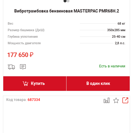
Вибротрамбовка бензиновая MASTERPAC PMR68H.2
Вес
68 кг
Размер башмака (ДхШ)
350х285 мм
Глубина уплотнения
25-40 см
Мощность двигателя
2,8 л.с.
₽
177 650
Есть в наличии
Купить
В один клик
Код товара:
687334