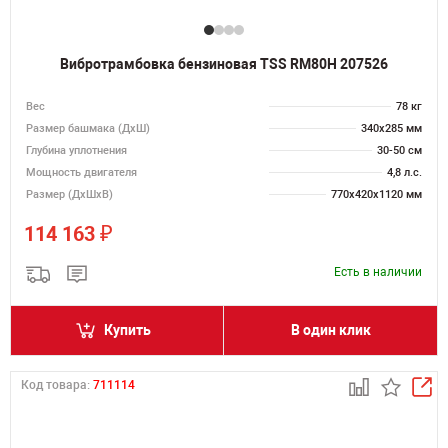
Вибротрамбовка бензиновая TSS RM80H 207526
Вес
78 кг
Размер башмака (ДхШ)
340х285 мм
Глубина уплотнения
30-50 см
Мощность двигателя
4,8 л.с.
Размер (ДхШхВ)
770х420х1120 мм
₽
114 163
Есть в наличии
Купить
В один клик
Код товара:
711114