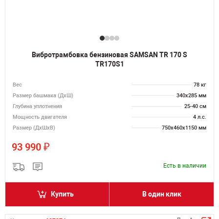
Вибротрамбовка бензиновая SAMSAN TR 170 S
TR170S1
Вес
78 кг
Размер башмака (ДхШ)
340х285 мм
Глубина уплотнения
25-40 см
Мощность двигателя
4 л.с.
Размер (ДхШхВ)
750х460х1150 мм
₽
93 990
Есть в наличии
Купить
В один клик