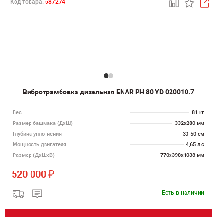
Код товара:
687274
Вибротрамбовка дизельная ENAR PH 80 YD 020010.7
Вес
81 кг
Размер башмака (ДхШ)
332x280 мм
Глубина уплотнения
30-50 см
Мощность двигателя
4,65 л.с
Размер (ДхШхВ)
770х398х1038 мм
₽
520 000
Есть в наличии