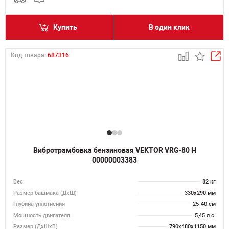
Купить
В один клик
Код товара:
687316
Вибротрамбовка бензиновая VEKTOR VRG-80 H
00000003383
Вес
82 кг
Размер башмака (ДхШ)
330х290 мм
Глубина уплотнения
25-40 см
Мощность двигателя
5,45 л.с.
Размер (ДхШхВ)
790х480х1150 мм