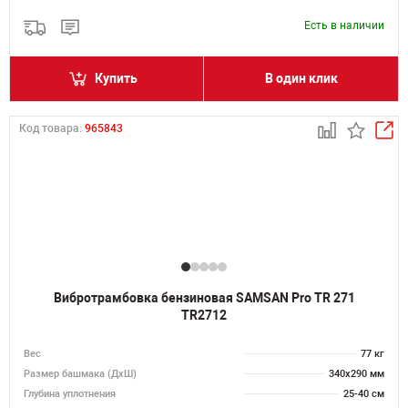
Есть в наличии
Купить
В один клик
Код товара:
965843
Вибротрамбовка бензиновая SAMSAN Pro TR 271
TR2712
Вес
77 кг
Размер башмака (ДхШ)
340х290 мм
Глубина уплотнения
25-40 см