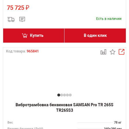
₽
75 725
Есть в наличии
Купить
В один клик
Код товара:
965841
Вибротрамбовка бензиновая SAMSAN Pro TR 265S
TR265S3
Вес
78 кг
Размер башмака (ДхШ)
340х290 мм