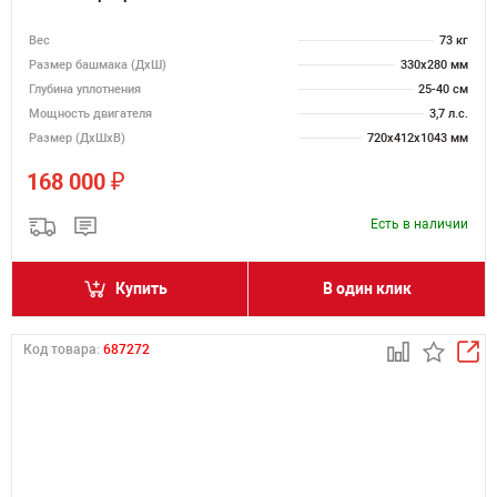
Вес
73 кг
Размер башмака (ДхШ)
330х280 мм
Глубина уплотнения
25-40 см
Мощность двигателя
3,7 л.с.
Размер (ДхШхВ)
720х412х1043 мм
₽
168 000
Есть в наличии
Купить
В один клик
Код товара:
687272