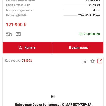
Глубина уплотнения
25-40 см
Мощность двигателя
4 л.с.
Размер (ДхШхВ)
750х460х1150 мм
₽
121 990
Есть в наличии
Купить
В один клик
Код товара:
734992
Вибротрамбовка бензиновая CIMAR ECT-73P-2A