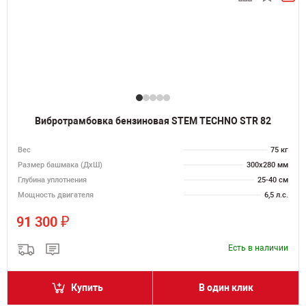
Вибротрамбовка бензиновая STEM TECHNO STR 82
Вес
75 кг
Размер башмака (ДхШ)
300х280 мм
Глубина уплотнения
25-40 см
Мощность двигателя
6,5 л.с.
₽
91 300
Есть в наличии
Купить
В один клик