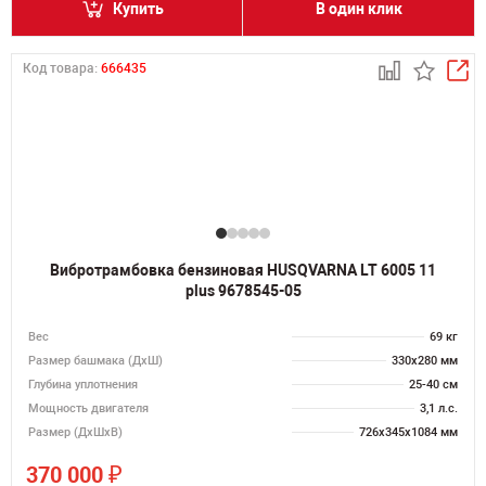
Купить
В один клик
Код товара:
666435
Вибротрамбовка бензиновая HUSQVARNA LT 6005 11
plus 9678545-05
Вес
69 кг
Размер башмака (ДхШ)
330х280 мм
Глубина уплотнения
25-40 см
Мощность двигателя
3,1 л.с.
Размер (ДхШхВ)
726х345х1084 мм
₽
370 000