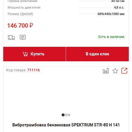
Глубина уплотнения
30-50 см
Мощность двигателя
4,8 л.с.
Размер (ДхШхВ)
689х440х1080 мм
₽
146 700
Есть в наличии
Купить
В один клик
Код товара:
711116
Вибротрамбовка бензиновая SPEKTRUM STR-80 H 141