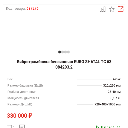
Код товара:
687276
Вибротрамбовка бензиновая EURO SHATAL TC 63
084203.2
Вес
62 кг
Размер башмака (ДхШ)
320x280 мм
Глубина уплотнения
25-40 см
Мощность двигателя
3,1 л.с.
Размер (ДхШхВ)
720х400х1080 мм
₽
330 000
Есть в наличии