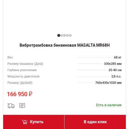
Вибротрамбовка бензиновая MASALTA MR68H
Вес
68 кг
Размер башмака (ДхШ)
330х285 мм
Глубина уплотнения
25-40 см
Мощность двигателя
2,8 л.с.
Размер (ДхШхВ)
760х430х1020 мм
₽
166 950
Есть в наличии
Купить
В один клик