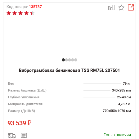
Код товара:
135787
Вибротрамбовка бензиновая TSS RM75L 207501
Вес
79 кг
Размер башмака (ДхШ)
340х285 мм
Глубина уплотнения
25-40 см
Мощность двигателя
4,78 л.с.
Размер (ДхШхВ)
770х550х1070 мм
₽
93 539
Есть в наличии