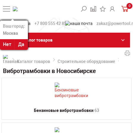
0
+7 800 555 42 85
zakaz@powertool.
Ваш город:
Ваш город:
Москва
Москва
Каталог товаров
Нет
Нет
Да
Да
Каталог товаров
Строительное оборудование
Вибр
Вибротрамбовки в Новосибирске
Бензиновые вибротрамбовки
63