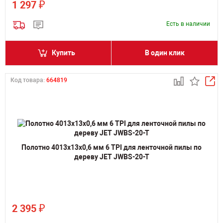
₽
1 297
Есть в наличии
Купить
В один клик
Код товара:
664819
Полотно 4013х13х0,6 мм 6 TPI для ленточной пилы по
дереву JET JWBS-20-T
₽
2 395