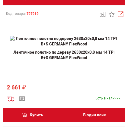
Код товара:
797919
Ленточное полотно по дереву 2630х20х0,8 мм 14 TPI
B+S GERMANY FlexWood
₽
2 661
Есть в наличии
Купить
В один клик