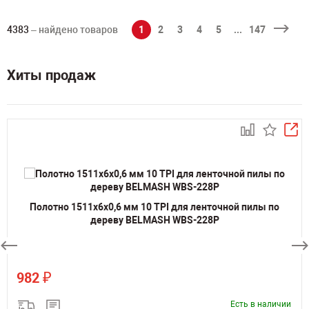
4383
– найдено товаров
1
2
3
4
5
...
147
Хиты продаж
Полотно 1511х6х0,6 мм 10 TPI для ленточной пилы по
дереву BELMASH WBS-228P
₽
982
Есть в наличии