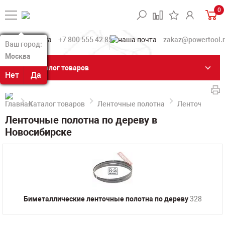
0
+7 800 555 42 85
zakaz@powertool.
Ваш город:
Ваш город:
Москва
Москва
Каталог товаров
Нет
Нет
Да
Да
Каталог товаров
Ленточные полотна
Ленточные по
Ленточные полотна по дереву в
Новосибирске
Биметаллические ленточные полотна по дереву
328