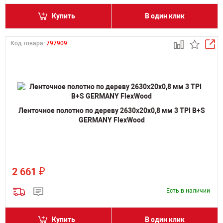
Купить
В один клик
Код товара:
797909
Ленточное полотно по дереву 2630х20х0,8 мм 3 TPI B+S
GERMANY FlexWood
₽
2 661
Есть в наличии
Купить
В один клик