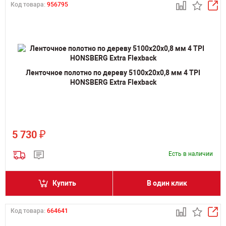
Код товара:
956795
Ленточное полотно по дереву 5100х20х0,8 мм 4 TPI
HONSBERG Extra Flexback
₽
5 730
Есть в наличии
Купить
В один клик
Код товара:
664641