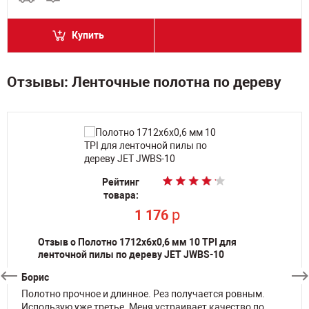
Купить
Отзывы: Ленточные полотна по дереву
Рейтинг
Рейтинг
Рейтинг
Рейтинг
Рейтинг
Рейтинг
Рейтинг
товара:
товара:
товара:
товара:
товара:
товара:
товара:
p
p
p
p
p
p
1 176
1 176
1 426
1 498
1 426
1 426
p
3 976
Отзыв о Полотно 1712х6х0,6 мм 10 TPI для
ленточной пилы по дереву JET JWBS-10
Борис
Полотно прочное и длинное. Рез получается ровным.
Использую уже третье. Меня устраивает качество по