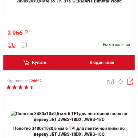
2490х20х0,9 мм 18 TPI B+S GERMANY BimetallWood
₽
2 966
Есть в наличии
Купить
В один клик
Код товара:
128892
Полотно 3480х10х0,6 мм 6 TPI для ленточной пилы по
дереву JET JWBS-18DX, JWBS-18Q