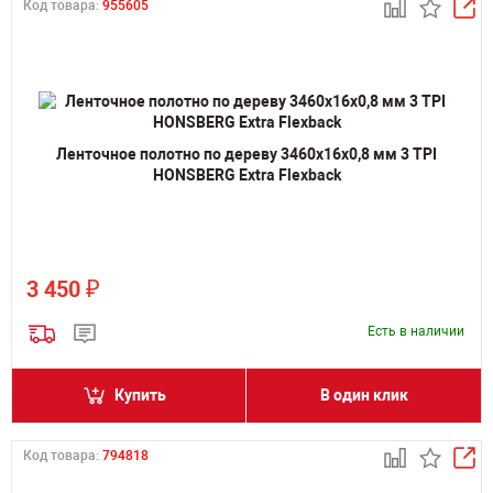
Код товара:
955605
Ленточное полотно по дереву 3460х16х0,8 мм 3 TPI
HONSBERG Extra Flexback
₽
3 450
Есть в наличии
Купить
В один клик
Код товара:
794818