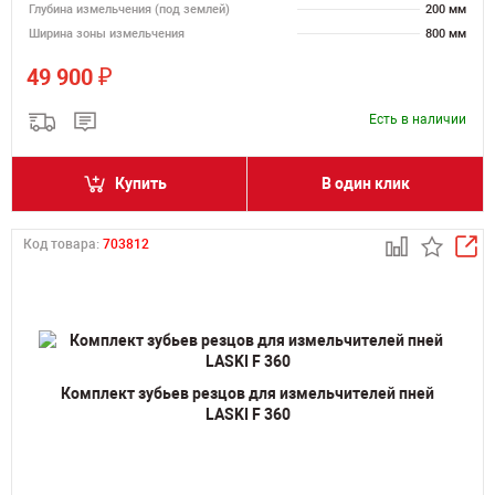
Глубина измельчения (под землей)
200 мм
Ширина зоны измельчения
800 мм
₽
49 900
Есть в наличии
Купить
В один клик
Код товара:
703812
Комплект зубьев резцов для измельчителей пней
LASKI F 360