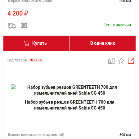
Ширина зоны измельчения
800 мм
₽
4 200
Есть в наличии
Купить
В один клик
Код товара:
703786
Набор зубьев резцов GREENTEETH 700 для
измельчителей пней Sable SG 450
Высота измельчения (над землей)
300 мм