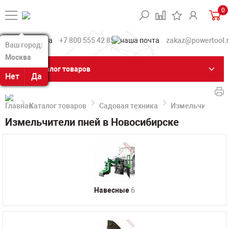
0
+7 800 555 42 85
zakaz@powertool.
Ваш город:
Ваш город:
Москва
Москва
Каталог товаров
Нет
Нет
Да
Да
Каталог товаров
Садовая техника
Измельчители п
Измельчители пней в Новосибирске
Навесные
6