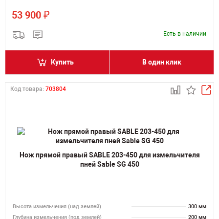
₽
53 900
Есть в наличии
Купить
В один клик
Код товара:
703804
Нож прямой правый SABLE 203-450 для измельчителя
пней Sable SG 450
Высота измельчения (над землей)
300 мм
Глубина измельчения (под землей)
200 мм