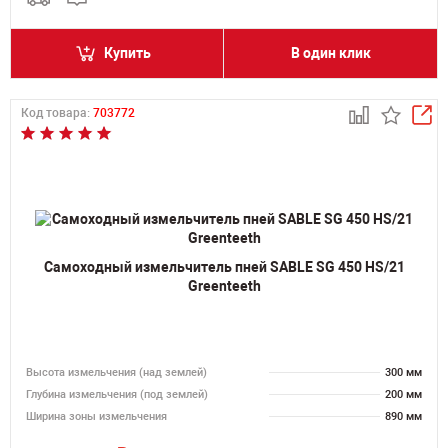
Купить
В один клик
Код товара:
703772
Самоходный измельчитель пней SABLE SG 450 HS/21
Greenteeth
Высота измельчения (над землей)
300 мм
Глубина измельчения (под землей)
200 мм
Ширина зоны измельчения
890 мм