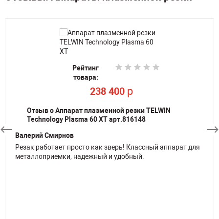
Рейтинг
Рейтинг
Рейтинг
товара:
товара:
товара:
По запросу
p
p
238 400
238 400
Отзыв о Аппарат плазменной резки TELWIN
Technology Plasma 60 XT арт.816148
Валерий Смирнов
Резак работает просто как зверь! Классный аппарат для
металлоприемки, надежный и удобный.