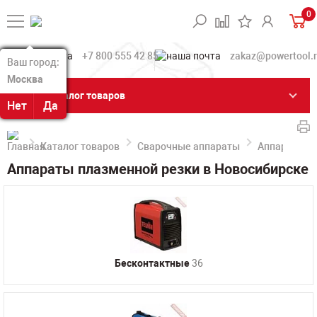
0
+7 800 555 42 85
zakaz@powertool.
Ваш город:
Ваш город:
Москва
Москва
Каталог товаров
Нет
Нет
Да
Да
Каталог товаров
Сварочные аппараты
Аппараты п
Аппараты плазменной резки в Новосибирске
Бесконтактные
36