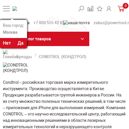
0
+7 800 555 42 85
zakaz@powertool.
Ваш город:
Ваш город:
Москва
Москва
Каталог товаров
Нет
Нет
Да
Да
Бренды
CONDTROL (КОНДТРОЛ)
Condtrol – российская торговая марка измерительного
инструмента. Производство осуществляется в Китае.
Продукция разрабатывается группой инженеров в России. На
их счету множество полезных технических решений, в том числе
– приложения для iPhone для выполнения измерений. Компания
CONDTROL – это научно-исследовательский центр, работающий
над инновационными решениями в области лазерных
измерительных технологий и неразрушающего контроля