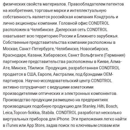
физических свойств материалов. Правообладателем патентов
на изобретения, торговые марки и интеллектуальную
собственность является российская компания Кондтроль и
лично акционеры компании. Головной офис CONDTROL
расположен в Челябинске. Дилерская сеть CONDTROL
охватывает всю территорию России и Ближнего зарубежья.
Собственные представительства компании расположны в
Москве, Санкт-Петербурге, Челябинске, Новосибирске,
Краснодаре, Казани, Хабаровске, Санкт Вольфганге (Германия)
партнерские представительства расположены в Киеве, Алма-
Ате, Минске, Тбилиси. Продукция, разработанная CONDTROL
продается в США, Европе, Австралии, под брэндами ОЕМ-
партнеров. Научно-исследовательский центр CONDTROL
активно сотрудничает с ведущими азиатскими
производителями оптических и электронных компонентов.
Производство продукции размещено на предприятиях
производящих подобную продукцию для Stanley, Hilti, Bosch,
Leica,Topcon-Sokkia, Stabila. CONDTROL разработал несколько
виртуальных приборов для iPhone. Эти приложения легко найти
в iTunes или App Store, задав поиск по ключевым словам или