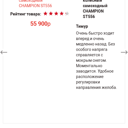
колесный
самоходный
Ре
CHAMPION
Рейтинг товара:
ST556
55 900
p
Тимур
Очень быстро ходит
но
вперед и очень
медленно назад. Без
як
особого напряга
справляется с
мокрым снегом.
е
Моментально
заводится. Удобное
расположение
регулировки
ти
направления желоба.
чку
о.
я