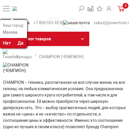
0
+7 800 555 42 85
zakaz@powertool.
Ваш город:
Ваш город:
Москва
Москва
Каталог товаров
Нет
Нет
Да
Да
Бренды
CHAMPION (ЧЕМПИОН)
CHAMPION – техника, рассчитанная на все случаи жизни, на все
сезоны, на любые климатические условия. Она предназначена
для самого широкого круга потребителей, в том числе и для
профессионалов. Её можно приобрести через широкую
дилерскую сеть. Это – выбор прагматичных людей, для которых
важна не «цена» и не «качество» по отдельности, а
соотношение цены и эффективности. Именно это соотношение
(одно из лучших в своем классе) позволяет бренду Champion