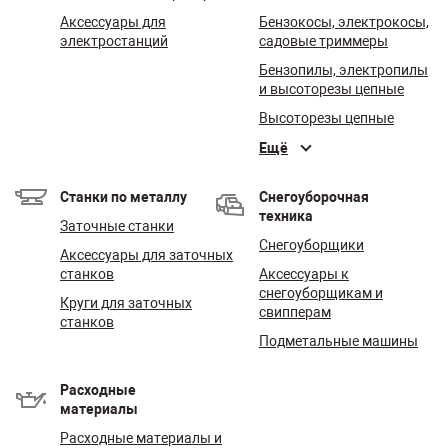
Аксессуары для
Бензокосы, электрокосы,
электростанций
садовые триммеры
Бензопилы, электропилы
и высоторезы цепные
Высоторезы цепные
Ещё
Станки по металлу
Снегоуборочная
техника
Заточные станки
Снегоуборщики
Аксессуары для заточных
станков
Аксессуары к
снегоуборщикам и
Круги для заточных
свипперам
станков
Подметальные машины
Расходные
материалы
Расходные материалы и