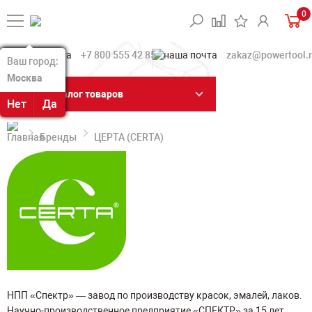
0
+7 800 555 42 85
zakaz@powertool.
Ваш город:
Ваш город:
Москва
Москва
Каталог товаров
Нет
Нет
Да
Да
Бренды
ЦЕРТА (CERTA)
НПП «Спектр» — завод по производству красок, эмалей, лаков.
Научно-производственное предприятие «СПЕКТР» за 15 лет