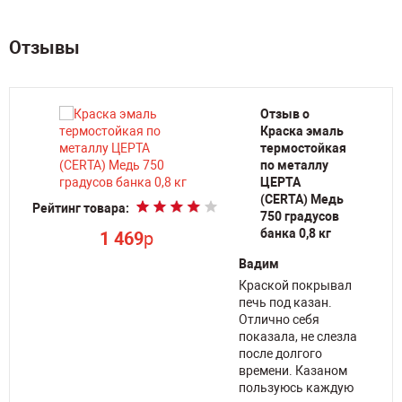
Отзывы
Отзыв о
Краска эмаль
термостойкая
по металлу
ЦЕРТА
(CERTA) Медь
Рейтинг товара:
750 градусов
Ре
банка 0,8 кг
1 469
p
Вадим
Краской покрывал
печь под казан.
Отлично себя
показала, не слезла
ет
после долгого
времени. Казаном
пользуюсь каждую