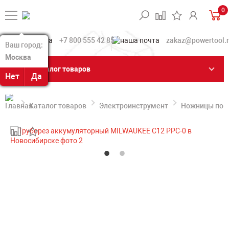
0
+7 800 555 42 85
zakaz@powertool.
Ваш город:
Ваш город:
Москва
Москва
Каталог товаров
Нет
Нет
Да
Да
Каталог товаров
Электроинструмент
Ножницы по м