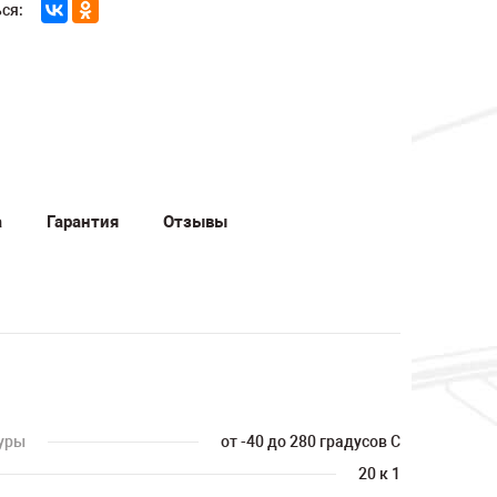
ся:
а
Гарантия
Отзывы
уры
от -40 до 280 градусов С
20 к 1