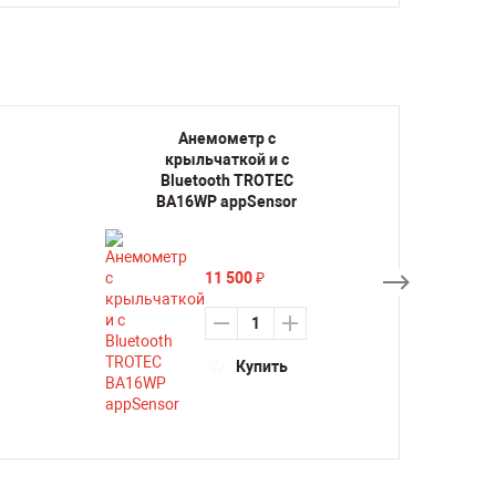
Анемометр с
крыльчаткой и с
обог
Bluetooth TROTEC
BA16WP appSensor
11 500
₽
Купить