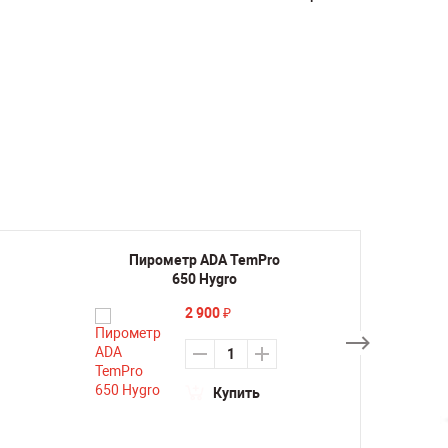
Пирометр ADA TemPro
Пиро
650 Hygro
2 900
₽
Купить