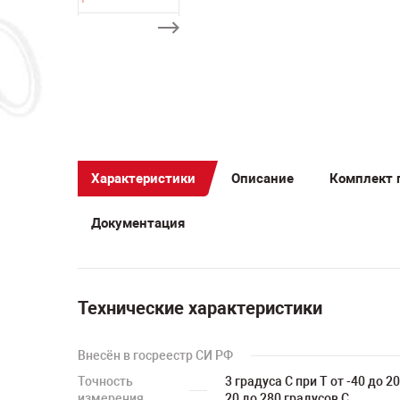
Характеристики
Описание
Комплект 
Документация
Технические характеристики
Внесён в госреестр СИ РФ
Точность
3 градуса С при T от -40 до 2
измерения
20 до 280 градусов С