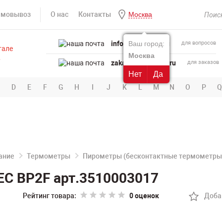
амовывоз
О нас
Контакты
Москва
info@powertool.ru
Ваш город:
для вопросов
Москва
zakaz@powertool.ru
для заказов
Нет
Да
D
E
F
G
H
I
J
K
L
M
N
O
P
Q
ание
Термометры
Пирометры (бесконтактные термометры
C BP2F арт.3510003017
Рейтинг товара:
0 оценок
Доба