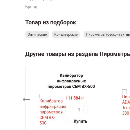
Бренд
Товар из подборок
Оптические
Кондитерские
Пирометры (бесконтактны
Другие товары из раздела Пирометр
T-882
Калибратор
инфракрасных
пирометров CEM BX-500
111 384
₽
ть
Купить