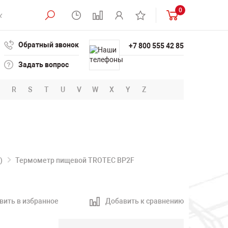
0
Обратный звонок
+7 800 555 42 85
Задать вопрос
R
S
T
U
V
W
X
Y
Z
)
Термометр пищевой TROTEC BP2F
вить в избранное
Добавить к сравнению