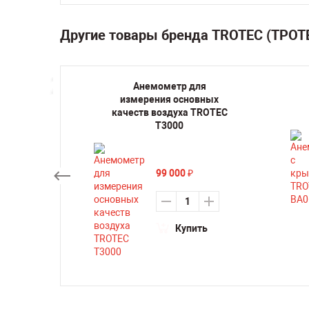
Другие товары бренда TROTEC (ТРОТ
ерный
Анемометр для
1
измерения основных
качеств воздуха TROTEC
су
T3000
99 000
₽
ть
Купить