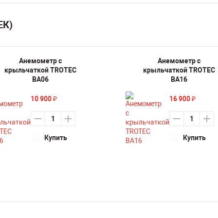
ЕК)
Анемометр с
Анемометр с
крыльчаткой TROTEC
крыльчаткой TROTEC
BA06
BA16
10 900
16 900
₽
₽
Купить
Купить