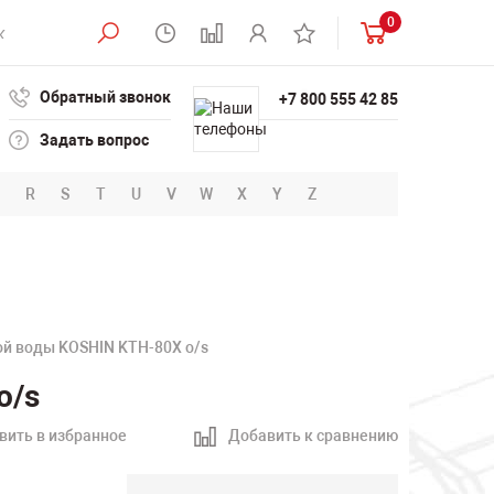
0
Обратный звонок
+7 800 555 42 85
Задать вопрос
R
S
T
U
V
W
X
Y
Z
ой воды KOSHIN KTH-80X o/s
o/s
вить в избранное
Добавить к сравнению