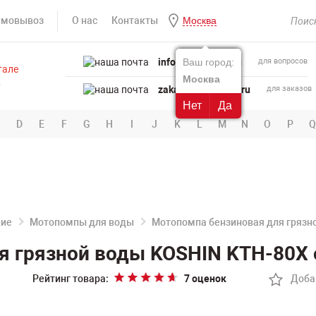
амовывоз
О нас
Контакты
Москва
info@powertool.ru
Ваш город:
для вопросов
Москва
zakaz@powertool.ru
для заказов
Нет
Да
D
E
F
G
H
I
J
K
L
M
N
O
P
Q
ние
Мотопомпы для воды
Мотопомпа бензиновая для грязн
я грязной воды KOSHIN KTH-80X 
Рейтинг товара:
7 оценок
Доба