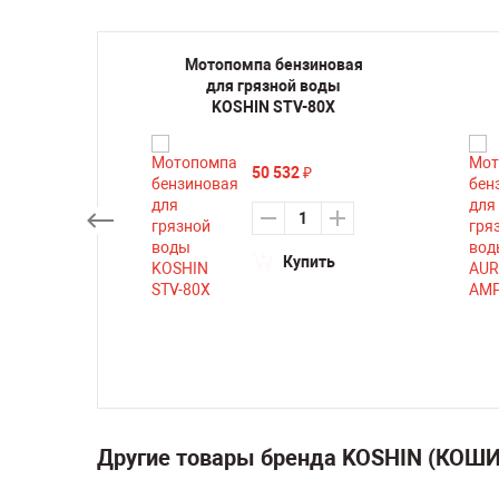
иновая
Мотопомпа бензиновая
 FUBAG
для грязной воды
KOSHIN STV-80X
50 532
₽
ть
Купить
Другие товары бренда KOSHIN (КОШ