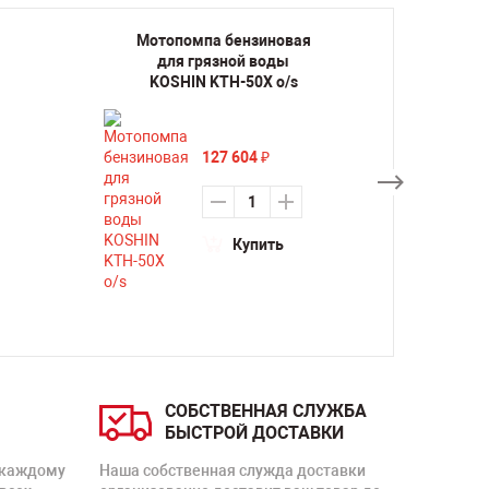
Мотопомпа бензиновая
Мото
для грязной воды
дл
KOSHIN KTH-50X o/s
KOS
127 604
₽
Купить
СОБСТВЕННАЯ СЛУЖБА
БЫСТРОЙ ДОСТАВКИ
 каждому
Наша собственная служда доставки