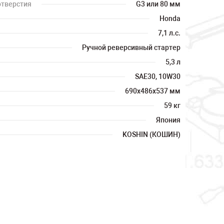
отверстия
G3 или 80 мм
Honda
7,1 л.с.
Ручной реверсивный стартер
5,3 л
SAE30, 10W30
690х486х537 мм
59 кг
Япония
KOSHIN (КОШИН)