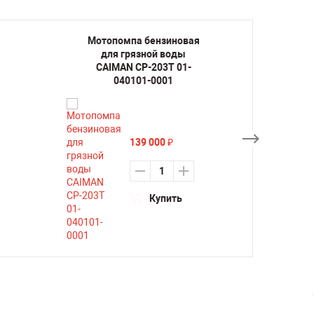
Мотопомпа бензиновая
Мото
для грязной воды
дл
CAIMAN CP-203T 01-
CAIM
040101-0001
139 000
₽
Купить