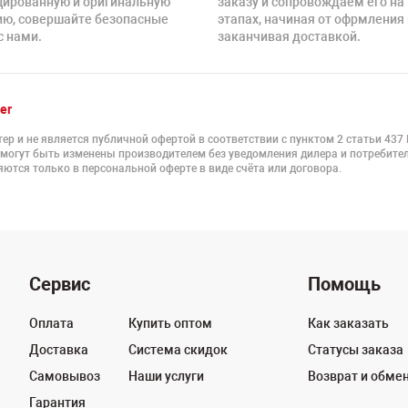
цированную и оригинальную
заказу и сопровождаем его на
ию, совершайте безопасные
этапах, начиная от офрмления 
с нами.
заканчивая доставкой.
er
ер и не является публичной офертой в соответствии с пунктом 2 статьи 437
 могут быть изменены производителем без уведомления дилера и потребител
ются только в персональной оферте в виде счёта или договора.
Сервис
Помощь
Оплата
Купить оптом
Как заказать
Доставка
Система скидок
Статусы заказа
Самовывоз
Наши услуги
Возврат и обме
Гарантия