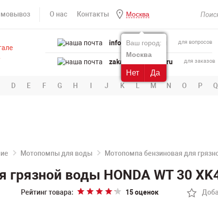
амовывоз
О нас
Контакты
Москва
info@powertool.ru
Ваш город:
для вопросов
Москва
zakaz@powertool.ru
для заказов
Нет
Да
D
E
F
G
H
I
J
K
L
M
N
O
P
Q
ние
Мотопомпы для воды
Мотопомпа бензиновая для грязн
я грязной воды HONDA WT 30 XK
Рейтинг товара:
15 оценок
Доба