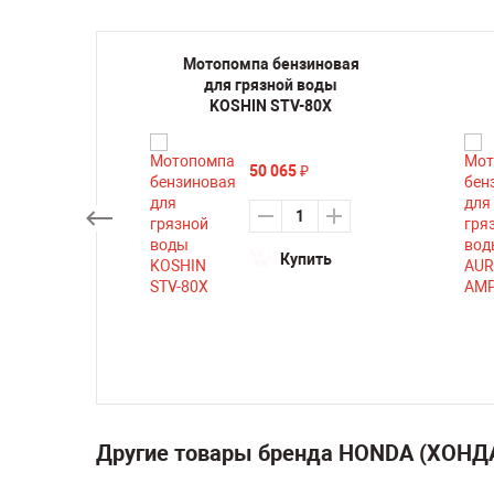
иновая
Мотопомпа бензиновая
 FUBAG
для грязной воды
KOSHIN STV-80X
50 065
₽
ть
Купить
Другие товары бренда HONDA (ХОНД