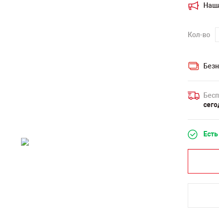
Наш
Кол-во
Безн
Бесп
сего
Есть