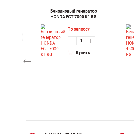
ка
Бензиновый генератор
ходная
HONDA ECT 7000 K1 RG
5 VKEA
По запросу
₽
Купить
ть