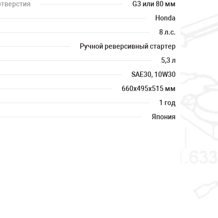
отверстия
G3 или 80 мм
Honda
8 л.с.
Ручной реверсивный стартер
5,3 л
SAE30, 10W30
660x495x515 мм
1 год
Япония