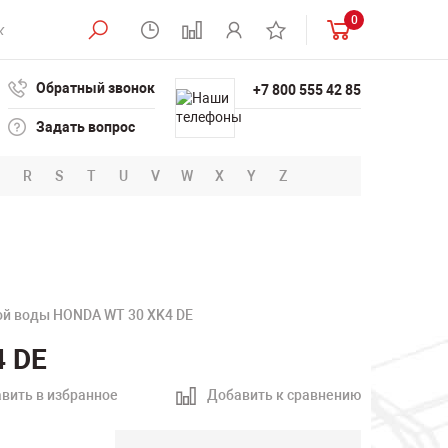
0
Обратный звонок
+7 800 555 42 85
Задать вопрос
R
S
T
U
V
W
X
Y
Z
ой воды HONDA WT 30 XK4 DE
4 DE
вить в избранное
Добавить к сравнению