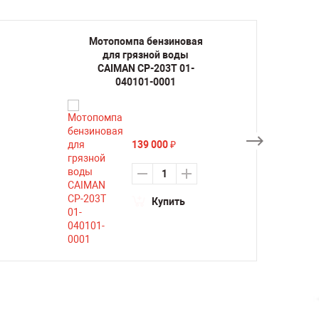
Мотопомпа бензиновая
Мото
для грязной воды
дл
CAIMAN CP-203T 01-
CAIM
040101-0001
139 000
₽
Купить